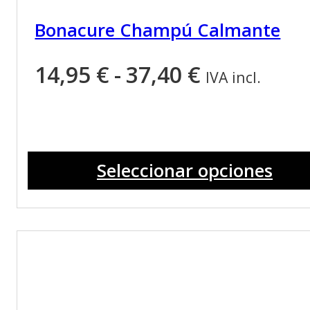
Bonacure Champú Calmante
Rango
14,95
€
-
37,40
€
IVA incl.
de
precios:
Este
desde
producto
Seleccionar opciones
tiene
14,95 €
múltiples
hasta
variantes.
37,40 €
Las
opciones
se