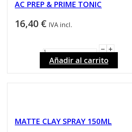
AC PREP & PRIME TONIC
pueden
elegir
16,40
€
IVA incl.
en
la
AC
página
PREP
de
Añadir al carrito
&
producto
PRIME
TONIC
cantidad
MATTE CLAY SPRAY 150ML