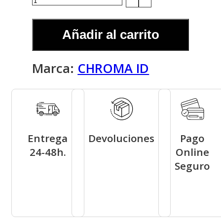
ID
Mascarilla
Añadir al carrito
Bonding
de
Marca:
CHROMA ID
Color
COBRIZO
BRILLANTE
7-
Entrega
Devoluciones
Pago
77
24-48h.
Online
Seguro
cantidad