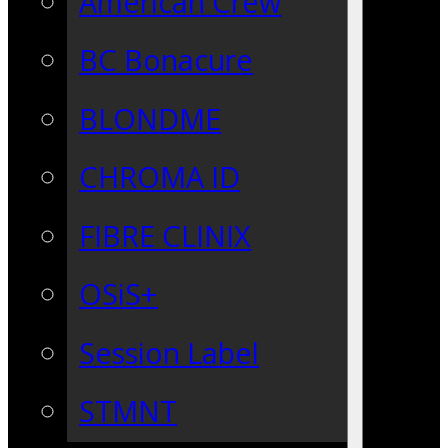
American Crew
BC Bonacure
BLONDME
CHROMA ID
FIBRE CLINIX
OSiS+
Session Label
STMNT