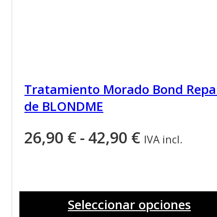
Tratamiento Morado Bond Repa
de BLONDME
Rango
26,90
€
-
42,90
€
IVA incl.
de
precios:
Este
desde
producto
Seleccionar opciones
tiene