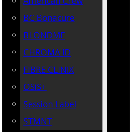
American Crew
BC Bonacure
BLONDME
CHROMA ID
FIBRE CLINIX
OSiS+
Session Label
STMNT