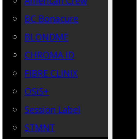
American Crew
BC Bonacure
BLONDME
CHROMA ID
FIBRE CLINIX
OSiS+
Session Label
STMNT