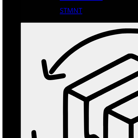
STMNT