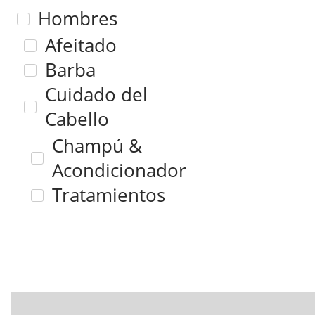
Hombres
Afeitado
Barba
Cuidado del
Cabello
Champú &
Acondicionador
Tratamientos
Styling
Mujer
Aceites & Sérum
Acondicionador &