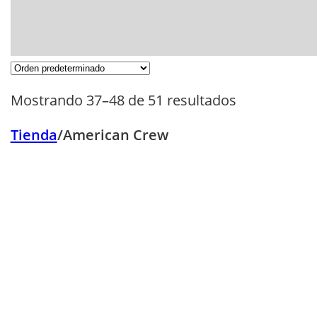
Mascarillas
Champú
Color y Matización
Coloración
Mostrando 37–48 de 51 resultados
Semipermanente
Cuidado del
Tienda
/
American Crew
Color
Rubio &
Decoloración
Cuero Cabelludo
Styling &
Acabados
Tratamientos